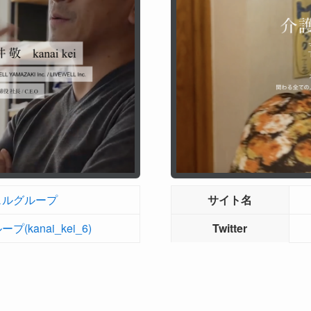
ェルグループ
サイト名
(kanai_kei_6)
Twitter