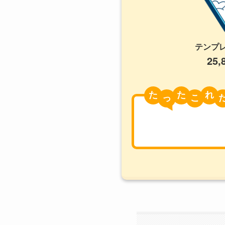
テンプ
25,
た
た
れ