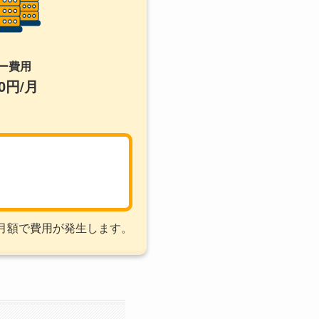
ー費用
00円/月
月額で費用が発生します。