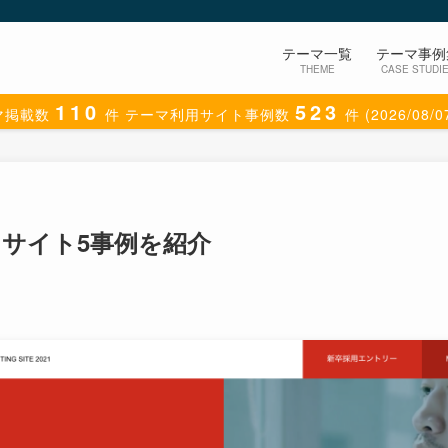
テーマ一覧
テーマ事例
THEME
CASE STUDI
110
523
マ掲載数
件
テーマ利用サイト事例数
件
(2026/08/
ったサイト5事例を紹介